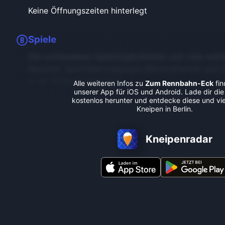
Keine Öffnungszeiten hinterlegt
Spiele
Die vorhandenen Spielmöglichkeiten und viele weite
Rauchen, Sportübertragungen Barrierefreiheit und 
in der Kneipenradar-App.
Alle weiteren Infos zu
Zum Rennbahn-Eck
fin
unserer App für iOS und Android. Lade dir die
kostenlos herunter und entdecke diese und vie
Kneipen in Berlin.
Kneipenradar