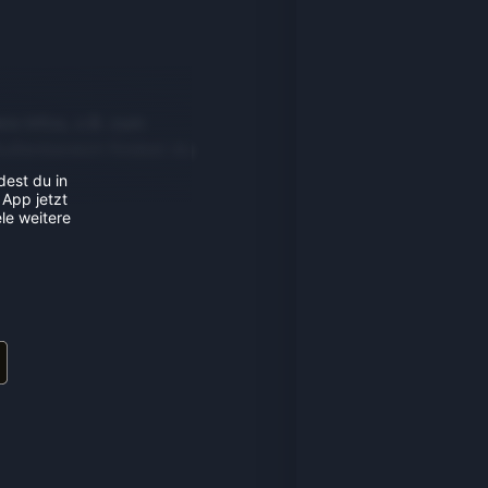
re Infos, z.B. zum
Außenbereich findest du
dest du in
 App jetzt
le weitere