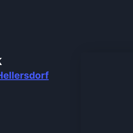
k
ellersdorf