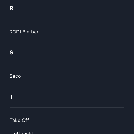
R
RODI Bierbar
S
Seco
T
Take Off
Treffpunkt