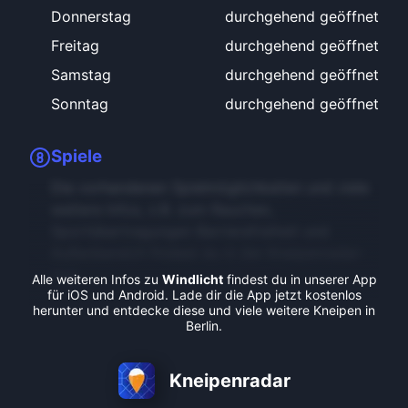
Donnerstag
durchgehend geöffnet
Freitag
durchgehend geöffnet
Samstag
durchgehend geöffnet
Sonntag
durchgehend geöffnet
Spiele
Die vorhandenen Spielmöglichkeiten und viele
weitere Infos, z.B. zum Rauchen,
Sportübertragungen Barrierefreiheit und
Außenbereich findest du in der Kneipenradar-
App.
Alle weiteren Infos zu
Windlicht
findest du in unserer App
für iOS und Android. Lade dir die App jetzt kostenlos
herunter und entdecke diese und viele weitere Kneipen in
Berlin.
Kneipenradar