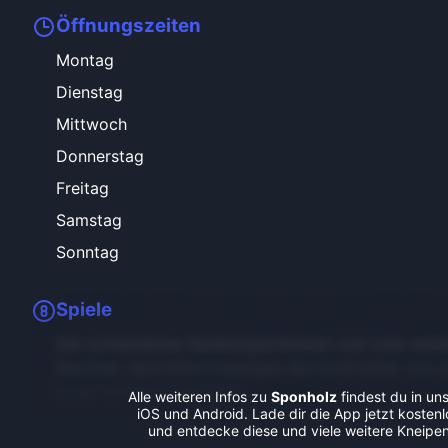
Öffnungszeiten
Montag
Dienstag
Mittwoch
Donnerstag
Freitag
Samstag
Sonntag
Spiele
Die vorhandenen Spielmöglichkeiten und viele weite
Rauchen, Sportübertragungen Barrierefreiheit und 
in der Kneipenradar-App.
Alle weiteren Infos zu
Sponholz
findest du in un
iOS und Android. Lade dir die App jetzt kostenl
und entdecke diese und viele weitere Kneipen 