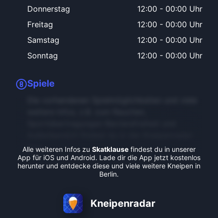
Donnerstag
12:00
-
00:00 Uhr
Freitag
12:00
-
00:00 Uhr
Samstag
12:00
-
00:00 Uhr
Sonntag
12:00
-
00:00 Uhr
Spiele
Die vorhandenen Spielmöglichkeiten und viele
weitere Infos, z.B. zum Rauchen,
Sportübertragungen Barrierefreiheit und
Außenbereich findest du in der Kneipenradar-
App.
Alle weiteren Infos zu
Skatklause
findest du in unserer
App für iOS und Android. Lade dir die App jetzt kostenlos
herunter und entdecke diese und viele weitere Kneipen in
Berlin.
Kneipenradar