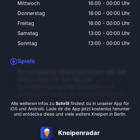
Mittwoch
16:00
-
00:00 Uhr
Donnerstag
16:00
-
00:00 Uhr
Freitag
16:00
-
00:00 Uhr
Samstag
13:00
-
00:00 Uhr
Sonntag
13:00
-
00:00 Uhr
Spiele
Die vorhandenen Spielmöglichkeiten und viele
weitere Infos, z.B. zum Rauchen,
Sportübertragungen Barrierefreiheit und
Außenbereich findest du in der Kneipenradar-
App.
Alle weiteren Infos zu
Schrill
findest du in unserer App für
iOS und Android. Lade dir die App jetzt kostenlos herunter
und entdecke diese und viele weitere Kneipen in Berlin.
Kneipenradar