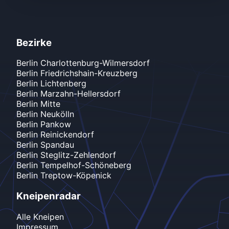
Bezirke
Berlin
Charlottenburg-Wilmersdorf
Berlin
Friedrichshain-Kreuzberg
Berlin
Lichtenberg
Berlin
Marzahn-Hellersdorf
Berlin
Mitte
Berlin
Neukölln
Berlin
Pankow
Berlin
Reinickendorf
Berlin
Spandau
Berlin
Steglitz-Zehlendorf
Berlin
Tempelhof-Schöneberg
Berlin
Treptow-Köpenick
Kneipenradar
Alle Kneipen
Impressum