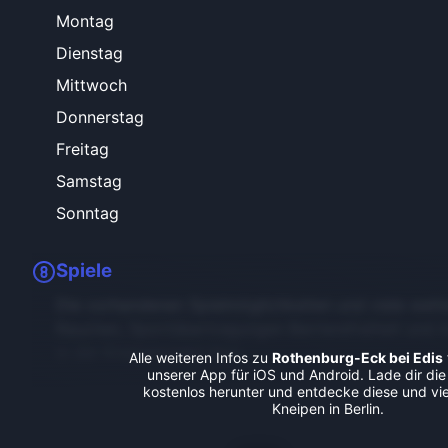
Montag
Dienstag
Mittwoch
Donnerstag
Freitag
Samstag
Sonntag
Spiele
Die vorhandenen Spielmöglichkeiten und viele weite
Rauchen, Sportübertragungen Barrierefreiheit und 
in der Kneipenradar-App.
Alle weiteren Infos zu
Rothenburg-Eck bei Edis
unserer App für iOS und Android. Lade dir die
kostenlos herunter und entdecke diese und vie
Kneipen in Berlin.