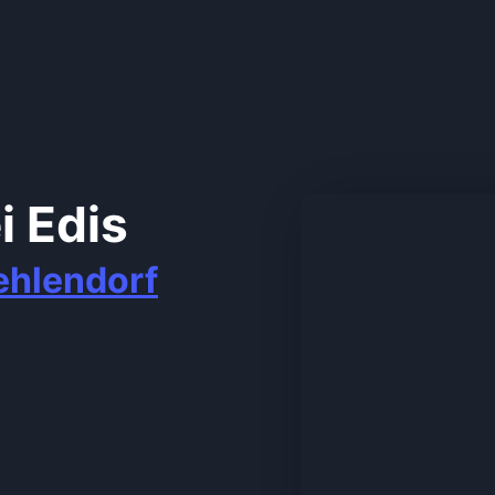
i Edis
ehlendorf