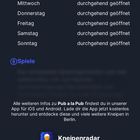
Mittwoch
durchgehend geöffnet
Donnerstag
durchgehend geöffnet
Freitag
durchgehend geöffnet
Samstag
durchgehend geöffnet
Sonntag
durchgehend geöffnet
Spiele
Die vorhandenen Spielmöglichkeiten und viele
weitere Infos, z.B. zum Rauchen,
Sportübertragungen Barrierefreiheit und
Außenbereich findest du in der Kneipenradar-
App.
Alle weiteren Infos zu
Pub a la Pub
findest du in unserer
App für iOS und Android. Lade dir die App jetzt kostenlos
herunter und entdecke diese und viele weitere Kneipen in
Berlin.
Kneipenradar