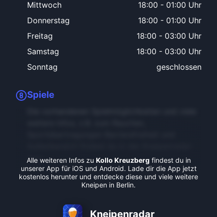
Mittwoch
18:00
-
01:00 Uhr
Donnerstag
18:00
-
01:00 Uhr
Freitag
18:00
-
03:00 Uhr
Samstag
18:00
-
03:00 Uhr
Sonntag
geschlossen
Spiele
Die vorhandenen Spielmöglichkeiten und viele
weitere Infos, z.B. zum Rauchen,
Sportübertragungen Barrierefreiheit und
Außenbereich findest du in der Kneipenradar-
App.
Alle weiteren Infos zu
Kollo Kreuzberg
findest du in
unserer App für iOS und Android. Lade dir die App jetzt
kostenlos herunter und entdecke diese und viele weitere
Kneipen in Berlin.
Kneipenradar