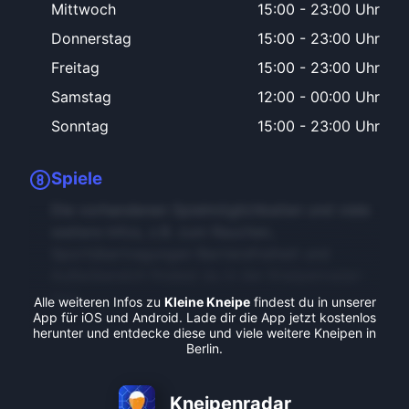
Mittwoch
15:00
-
23:00 Uhr
Donnerstag
15:00
-
23:00 Uhr
Freitag
15:00
-
23:00 Uhr
Samstag
12:00
-
00:00 Uhr
Sonntag
15:00
-
23:00 Uhr
Spiele
Die vorhandenen Spielmöglichkeiten und viele
weitere Infos, z.B. zum Rauchen,
Sportübertragungen Barrierefreiheit und
Außenbereich findest du in der Kneipenradar-
App.
Alle weiteren Infos zu
Kleine Kneipe
findest du in unserer
App für iOS und Android. Lade dir die App jetzt kostenlos
herunter und entdecke diese und viele weitere Kneipen in
Berlin.
Kneipenradar