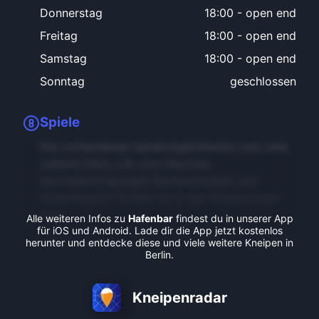
Donnerstag
18:00
-
open end
Freitag
18:00
-
open end
Samstag
18:00
-
open end
Sonntag
geschlossen
Spiele
Die vorhandenen Spielmöglichkeiten und viele
weitere Infos, z.B. zum Rauchen,
Sportübertragungen Barrierefreiheit und
Außenbereich findest du in der Kneipenradar-
App.
Alle weiteren Infos zu
Hafenbar
findest du in unserer App
für iOS und Android. Lade dir die App jetzt kostenlos
herunter und entdecke diese und viele weitere Kneipen in
Berlin.
Kneipenradar