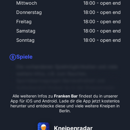
Mittwoch
18:00
-
open end
Donnerstag
18:00
-
open end
Freitag
18:00
-
open end
Samstag
18:00
-
open end
Sonntag
18:00
-
open end
Spiele
Die vorhandenen Spielmöglichkeiten und viele
weitere Infos, z.B. zum Rauchen,
Sportübertragungen Barrierefreiheit und
Außenbereich findest du in der Kneipenradar-
App.
Alle weiteren Infos zu
Franken Bar
findest du in unserer
App für iOS und Android. Lade dir die App jetzt kostenlos
herunter und entdecke diese und viele weitere Kneipen in
Berlin.
Kneipenradar