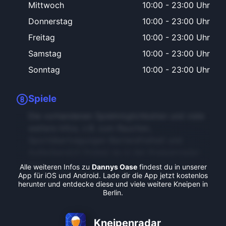
Mittwoch
10:00
-
23:00 Uhr
Donnerstag
10:00
-
23:00 Uhr
Freitag
10:00
-
23:00 Uhr
Samstag
10:00
-
23:00 Uhr
Sonntag
10:00
-
23:00 Uhr
Spiele
Die vorhandenen Spielmöglichkeiten und viele
weitere Infos, z.B. zum Rauchen,
Sportübertragungen Barrierefreiheit und
Außenbereich findest du in der Kneipenradar-
App.
Alle weiteren Infos zu
Dannys Oase
findest du in unserer
App für iOS und Android. Lade dir die App jetzt kostenlos
herunter und entdecke diese und viele weitere Kneipen in
Berlin.
Kneipenradar