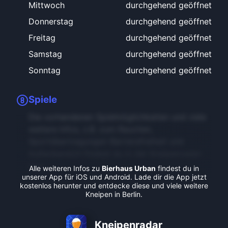
Mittwoch
durchgehend geöffnet
Donnerstag
durchgehend geöffnet
Freitag
durchgehend geöffnet
Samstag
durchgehend geöffnet
Sonntag
durchgehend geöffnet
Spiele
Die vorhandenen Spielmöglichkeiten und viele
weitere Infos, z.B. zum Rauchen,
Sportübertragungen Barrierefreiheit und
Außenbereich findest du in der Kneipenradar-
App.
Alle weiteren Infos zu
Bierhaus Urban
findest du in
unserer App für iOS und Android. Lade dir die App jetzt
kostenlos herunter und entdecke diese und viele weitere
Kneipen in Berlin.
Kneipenradar