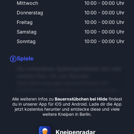
Mittwoch
10:00
-
00:00 Uhr
Donnerstag
10:00
-
00:00 Uhr
Freitag
10:00
-
00:00 Uhr
Samstag
10:00
-
00:00 Uhr
Sonntag
10:00
-
00:00 Uhr
Spiele
Die vorhandenen Spielmöglichkeiten und viele
weitere Infos, z.B. zum Rauchen,
Sportübertragungen Barrierefreiheit und
Außenbereich findest du in der Kneipenradar-
App.
Alle weiteren Infos zu
Bauernstübchen bei Hilde
findest
du in unserer App für iOS und Android. Lade dir die App
jetzt kostenlos herunter und entdecke diese und viele
weitere Kneipen in Berlin.
Kneipenradar