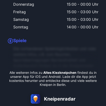
Donnerstag
15:00
-
00:00 Uhr
Freitag
15:00
-
03:00 Uhr
Samstag
15:00
-
03:00 Uhr
Sonntag
14:00
-
00:00 Uhr
Spiele
Die vorhandenen Spielmöglichkeiten und viele
weitere Infos, z.B. zum Rauchen,
Sportübertragungen Barrierefreiheit und
Außenbereich findest du in der Kneipenradar-
App.
Alle weiteren Infos zu
Altes Kiezkneipchen
findest du in
unserer App für iOS und Android. Lade dir die App jetzt
kostenlos herunter und entdecke diese und viele weitere
Kneipen in Berlin.
Kneipenradar